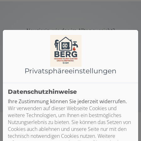
Neugierig, wie das im Alltag aussieht?
Mach ein Schnupperpraktikum.
Wir bieten dir die Möglichkeit in unseren Betrieb im
Rahmen eines Praktikums hineinzuschauen. Wir freuen
uns auf deine Bewerbung über unser Kontaktformular.
Privatsphäre­einstellungen
Zum Bewerbungsformular
Datenschutzhinweise
Ihre Zustimmung können Sie jederzeit widerrufen.
Wir verwenden auf dieser Webseite Cookies und
weitere Technologien, um Ihnen ein bestmögliches
Nutzungserlebnis zu bieten. Sie können das Setzen von
Cookies auch ablehnen und unsere Seite nur mit den
technisch notwendigen Cookies nutzen. Weitere
Mit Kopf & Händen arbeiten