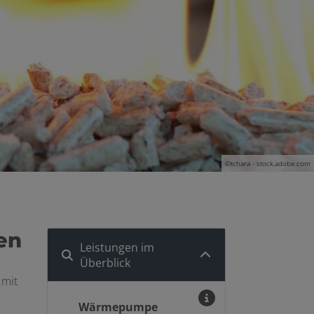
©tchara - stock.adobe.com
en
Leistungen im
Überblick
 mit
Wärmepumpe