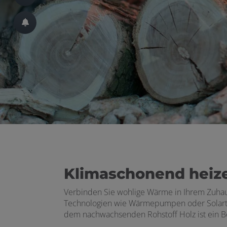
ließen
 schließen
Klimaschonend heize
Verbinden Sie wohlige
Wärme
in Ihrem Zuha
Technologien wie Wärmepumpen oder Solarthe
dem nachwachsenden Rohstoff Holz ist ein Be