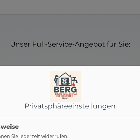
Unser Full-Service-Angebot für Sie:
Hohe Qualität und fachgerechte
Privatsphäre­einstellungen
Ausführung
Wi
d
Ausschließlich hochwertige Produkte führender
Ä
nweise
die
Marken. Umfassende Service- und
Garantieleistungen inklusive. Installation,
en Sie jederzeit widerrufen.