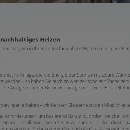
 nachhaltiges Heizen
e nutzen, um in Ihrem Haus für wohlige Wärme zu sorgen? Kein 
hermische Anlage, die die Energie der Sonne in nutzbare Wärm
iert werden – so haben Sie auch an weniger sonnigen Tagen ge
sche Anlage mit einer Brennwertanlage oder einer Holzpellethe
rderungen erhalten – wir beraten Sie gerne zu den Möglichkeit
 Anforderungen, um basierend darauf zu prüfen, welche Komb
st. Bei der Installation übernehmen wir zudem die Koordinatio
n zusammen. So bekommen Sie höchste Qualität, sowohl bei d