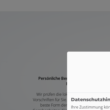
Persönliche Beratung und individuelle
Planung
Wir prüfen die lokalen Gegebenheiten un
Datenschutzhi
Vorschriften für Sie. Gemeinsam finden wir 
beste Form der Wärmepumpe für Ihre
Ihre Zustimmung könn