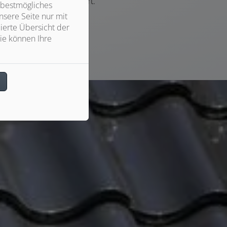
ausgeführt.
 bestmögliches
sere Seite nur mit
ierte Übersicht der
ie können Ihre
n