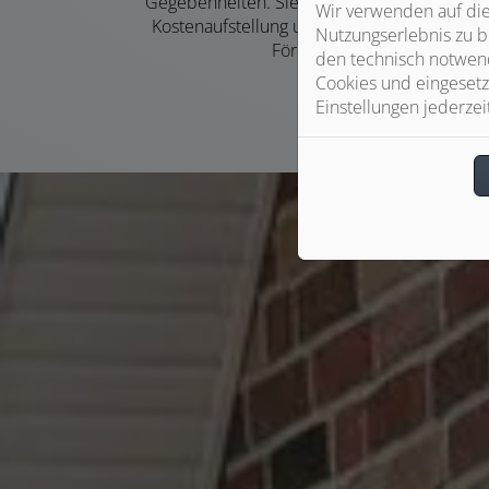
Gegebenheiten. Sie erhalten eine transpare
Wir verwenden auf die
Kostenaufstellung und Beratung zu möglich
Nutzungserlebnis zu b
Fördermitteln.
den technisch notwend
Cookies und eingesetz
Einstellungen jederzei