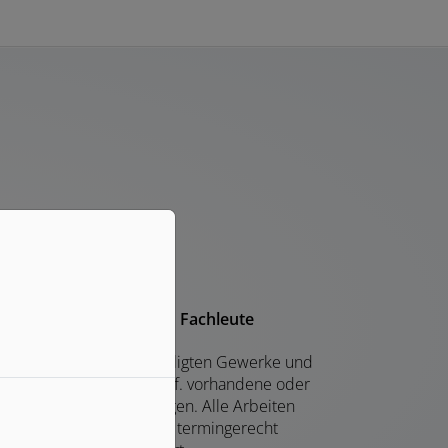
Installation durch Fachleute
r koordinieren alle beteiligten Gewerke und
mter. Abstimmung auf ggf. vorhandene oder
benötigte Heizungsanlagen. Alle Arbeiten
werden sorgfältig und termingerecht