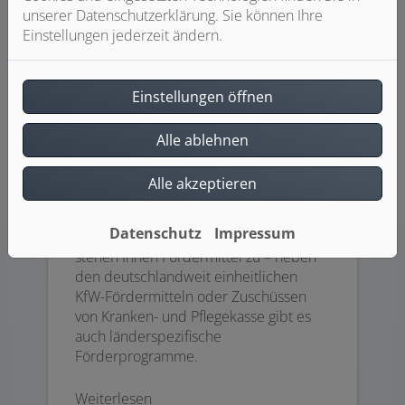
unserer Datenschutzerklärung. Sie können Ihre
Einstellungen jederzeit ändern.
Einstellungen öffnen
Alle ablehnen
Alle akzeptieren
Förderung Bad
Datenschutz
Impressum
Wenn Sie Ihr Bad barrierefrei gestalten,
stehen Ihnen Fördermittel zu – neben
den deutschlandweit einheitlichen
KfW-Fördermitteln oder Zuschüssen
von Kranken- und Pflegekasse gibt es
auch länderspezifische
Förderprogramme.
Weiterlesen