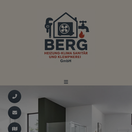
d schließen
ließen