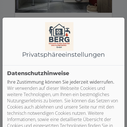
Barrierefreies Bad
Sie wollen möglichst lange
selbstständig und ohne die Hilfe
anderer in den eigenen Wohnräumen
Privatsphäre­einstellungen
leben? Einen ganz wichtigen Beitrag
dazu liefert ein barrierefreies Bad. Es
verbindet zeitloses Design mit einem
Datenschutzhinweise
hohen Maß an Komfort und bietet
Ihre Zustimmung können Sie jederzeit widerrufen.
ergonomische Zusatzfunktionen.
Wir verwenden auf dieser Webseite Cookies und
weitere Technologien, um Ihnen ein bestmögliches
Weiterlesen
Nutzungserlebnis zu bieten. Sie können das Setzen von
Cookies auch ablehnen und unsere Seite nur mit den
technisch notwendigen Cookies nutzen. Weitere
Informationen, sowie eine detaillierte Übersicht der
Cookies und eingesetzten Technologien finden Sie in