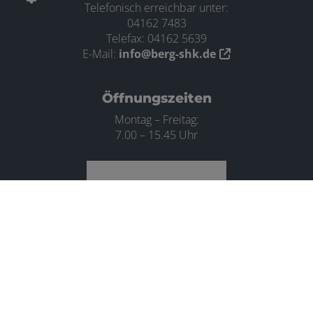
Telefonisch erreichbar unter:
04162 7483
Telefax: 04162 5639
E-Mail:
info@berg-shk.de
Öffnungszeiten
Montag – Freitag:
7.00 – 15.45 Uhr