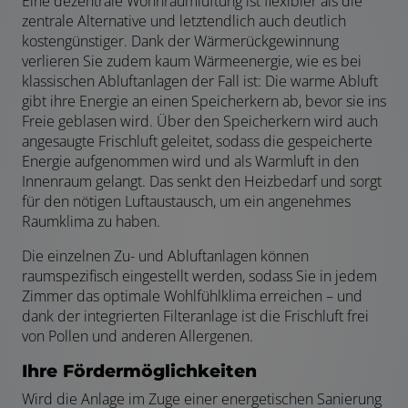
Eine dezentrale Wohnraumlüftung ist flexibler als die
zentrale Alternative und letztendlich auch deutlich
kostengünstiger. Dank der Wärmerückgewinnung
verlieren Sie zudem kaum Wärmeenergie, wie es bei
klassischen Abluftanlagen der Fall ist: Die warme Abluft
gibt ihre Energie an einen Speicherkern ab, bevor sie ins
Freie geblasen wird. Über den Speicherkern wird auch
angesaugte Frischluft geleitet, sodass die gespeicherte
Energie aufgenommen wird und als Warmluft in den
Innenraum gelangt. Das senkt den Heizbedarf und sorgt
für den nötigen Luftaustausch, um ein angenehmes
Raumklima zu haben.
Die einzelnen Zu- und Abluftanlagen können
raumspezifisch eingestellt werden, sodass Sie in jedem
Zimmer das optimale Wohlfühlklima erreichen – und
dank der integrierten Filteranlage ist die Frischluft frei
von Pollen und anderen Allergenen.
Ihre Fördermöglichkeiten
Wird die Anlage im Zuge einer energetischen Sanierung