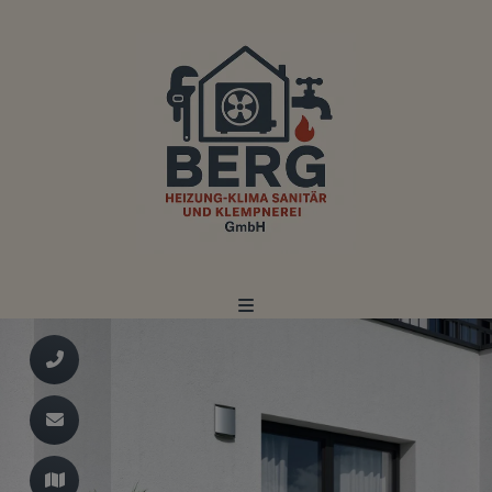
d schließen
ließen