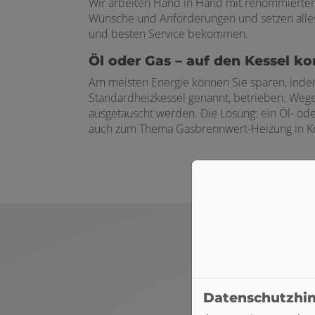
Wir arbeiten Hand in Hand mit renommierten 
Wünsche und Anforderungen und setzen alles 
und besten Service bekommen.
 und schließen
Öl oder Gas – auf den Kessel k
schließen
Am meisten Energie können Sie sparen, indem
Standardheizkessel genannt, betrieben. Weg
ausgetauscht werden. Die Lösung: ein Öl- od
auch zum Thema Gasbrennwert-Heizung in Ko
ü öffnen und schließen
 öffnen und schließen
n und schließen
schließen
Datenschutzhi