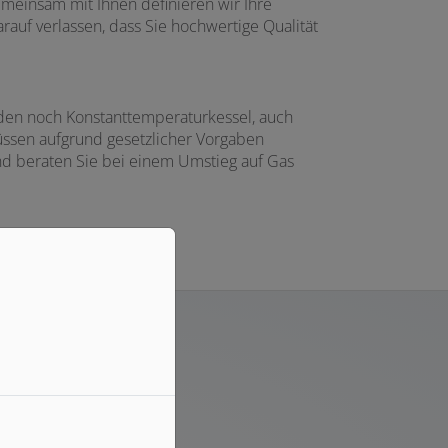
meinsam mit Ihnen definieren wir Ihre
auf verlassen, dass Sie hochwertige Qualität
rden noch Konstanttemperaturkessel, auch
üssen aufgrund gesetzlicher Vorgaben
und beraten Sie bei einem Umstieg auf Gas