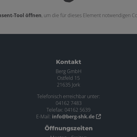
sent-Tool öffnen
, um die für dieses Element notwendigen Co
ten
Kontakt
Berg GmbH
Ostfeld 15
21635 Jork
Telefonisch erreichbar unter:
04162 7483
Telefax: 04162 5639
E-Mail:
info@berg-shk.de
Öffnungszeiten