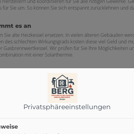
Herstellern und koordinieren für Sie alle nötigen Gewerke. Ge
für Sie um. So können Sie sich entspannt zurücklehnen und dar
ommt es an
 Sie alte Heizkessel ersetzen. In vielen älteren Gebäuden we
en des schlechten Wirkungsgrads kosten diese viel Geld und m
er Gasbrennwertkessel. Wir prüfen für Sie Ihre Möglichkeiten 
mbination mit einer Solarthermie.
Privatsphäre­einstellungen
Ihre Vorteile
nweise