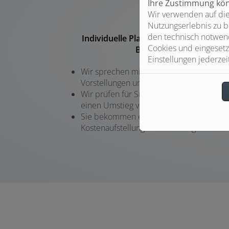
Ihre Zustimmung könn
Wir verwenden auf die
Nutzungserlebnis zu b
den technisch notwend
Individuelle Planung und persönliche
Cookies und eingesetz
Beratung
Einstellungen jederzei
Wir sprechen mit Ihnen über Ihre
Vorstellungen und Wünsche
Wir prüfen für Sie die Voraussetzungen f
einen Umstieg von Öl auf Gas
Sie bekommen eine transparente
Kostenaufstellung und Beratung