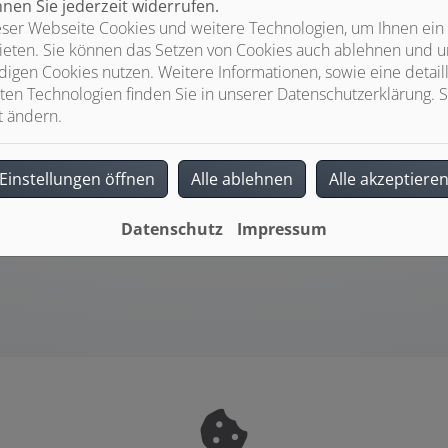
en Sie jederzeit widerrufen.
ser Webseite Cookies und weitere Technologien, um Ihnen ein
ieten. Sie können das Setzen von Cookies auch ablehnen und un
igen Cookies nutzen. Weitere Informationen, sowie eine detaill
Qualität vom Fachmann
ten Technologien finden Sie in unserer Datenschutzerklärung. S
t ändern.
Wir verbauen ausschließlich
Markenprodukte führender Hersteller
Sie profitieren von umfassenden Garantie-
Einstellungen öffnen
Alle ablehnen
Alle akzeptiere
ür
und Serviceleistungen
Wir übernehmen für Sie die Installation,
Instandhaltung und Reparatur
Datenschutz
Impressum