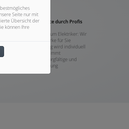
 bestmögliches
sere Seite nur mit
ierte Übersicht der
Installation und Service durch Profis
ie können Ihre
Vom Schornsteinfeger zum Elektriker: Wir
koordinieren alle Gewerke für Sie
Ihre Öl- oder Gasheizung wird individuell
n
auf Ihr Gebäude abgestimmt
Wir versprechen eine sorgfältige und
termingerechte Ausführung