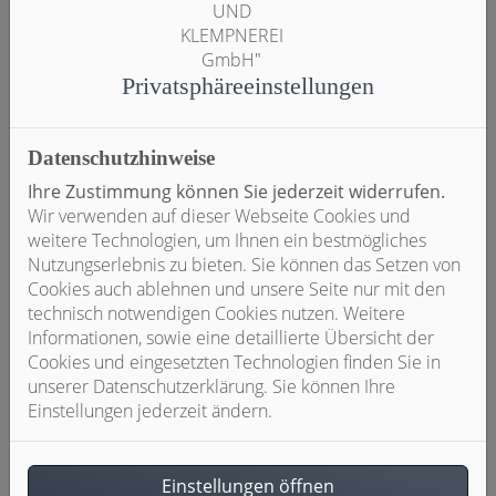
Fördermöglichkeiten der KfW und dazu,
welche Form des BHKW Sie benötigen, um
Ihren Strom- und Wärmebedarf teilweise oder
komplett zu decken.
Privatsphäre­einstellungen
Qualität von A bis Z
Datenschutzhinweise
Wir arbeiten Hand in Hand mit renommierten
Ihre Zustimmung können Sie jederzeit widerrufen.
Herstellern und installieren nur
Wir verwenden auf dieser Webseite Cookies und
Markenprodukte. Sie profitieren somit von
weitere Technologien, um Ihnen ein bestmögliches
langlebiger Qualität und umfassenden Service-
Nutzungserlebnis zu bieten. Sie können das Setzen von
und Garantieleistungen. Natürlich
Cookies auch ablehnen und unsere Seite nur mit den
übernehmen wir neben der Installation auch
technisch notwendigen Cookies nutzen. Weitere
die Instandhaltung und Reparatur Ihres BHKW.
Informationen, sowie eine detaillierte Übersicht der
Cookies und eingesetzten Technologien finden Sie in
unserer Datenschutzerklärung. Sie können Ihre
Einstellungen jederzeit ändern.
Zuverlässige und termingerechte
Installation
Die Installation eines BHKW ist mit einem
Einstellungen öffnen
gewissen Aufwand verbunden. Wir