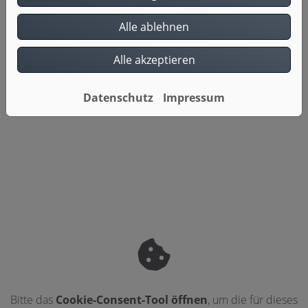
übernehmen für Sie die Planung, koordinieren
Alle ablehnen
alle nötigen Gewerke und erstellen eine
transparente Kostenaufstellung ohne
Alle akzeptieren
Überraschungen. Entsprechend haben Sie nur
einen Ansprechpartner und können sich auf
eine saubere und termingerechte Ausführung
Datenschutz
Impressum
aller Arbeiten verlassen.
Bitte das
Cookie-Consent-Tool öffnen
, um die für dieses