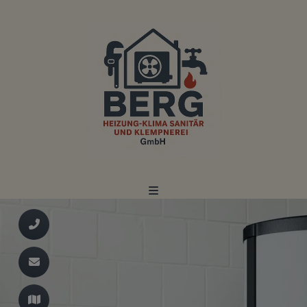
d schließen
ließen