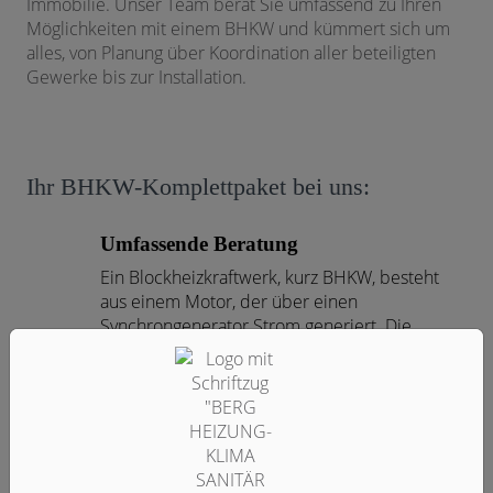
Immobilie.
Unser Team
berät Sie umfassend zu Ihren
Möglichkeiten mit einem BHKW und kümmert sich um
 und schließen
alles, von Planung über Koordination aller beteiligten
Gewerke bis zur Installation.
schließen
Ihr BHKW-Komplettpaket bei uns:
Umfassende Beratung
ü öffnen und schließen
Ein Blockheizkraftwerk, kurz BHKW, besteht
aus einem Motor, der über einen
 öffnen und schließen
Synchrongenerator Strom generiert. Die
entstandene Abwärme wird über einen
n und schließen
Wärmetauscher in das Heizsystem abgeleitet
und kann zum Heizen und zur
schließen
Warmwasserbereitung genutzt werden. Wir
beraten Sie umfassend zu den möglichen
fossilen und erneuerbaren Brennstoffen, zu