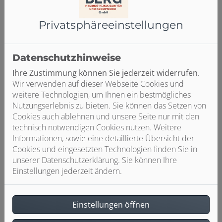
Strombedarf decken, sondern sind auch sehr
nachhaltig. Wir beraten Sie umfassend zu Ihren
Privatsphäre­einstellungen
Möglichkeiten und zu den möglichen
Fördermitteln durch die KfW.
Datenschutzhinweise
Ihre Zustimmung können Sie jederzeit widerrufen.
Qualität von A bis Z
Wir verwenden auf dieser Webseite Cookies und
Wir arbeiten eng mit renommierten
weitere Technologien, um Ihnen ein bestmögliches
Herstellern zusammen und installieren nur
Nutzungserlebnis zu bieten. Sie können das Setzen von
Markenprodukte. So profitieren Sie von
Cookies auch ablehnen und unsere Seite nur mit den
langlebiger Qualität und umfassenden Service-
technisch notwendigen Cookies nutzen. Weitere
und Garantieleistungen. Nach der Installation
Informationen, sowie eine detaillierte Übersicht der
sorgen wir natürlich auch für die Wartung und
Cookies und eingesetzten Technologien finden Sie in
Instandhaltung Ihrer Brennstoffzellenheizung.
unserer Datenschutzerklärung. Sie können Ihre
Einstellungen jederzeit ändern.
Zuverlässige und
Einstellungen öffnen
termingerechte Installation
Die Installation einer Brennstoffzellenheizung