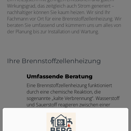
Wirkungsgrad, das zeitgleich auch Strom generiert –
 und schließen
nachhaltiger können Sie kaum heizen. Wir sind Ihr
Fachmann vor Ort für eine Brennstoffzellenheizung. Wir
schließen
beraten Sie umfassend und kümmern uns um alles von
der Planung bis zur Installation und Wartung.
Ihre Brennstoffzellenheizung
ü öffnen und schließen
Umfassende Beratung
 öffnen und schließen
Eine Brennstoffzellenheizung funktioniert
durch eine chemische Reaktion, die
n und schließen
sogenannte „kalte Verbrennung“. Wasserstoff
und Sauerstoff reagieren zwischen einer
schließen
Anode und Kathode, dabei entstehen Strom
und Wärme. Energielieferant sind Erd- oder
Biogas und die Reaktion ist sehr emissionsarm
– so können Sie nicht nur Ihren Wärme- und